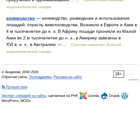
Сельско-хозяйственный
энциклопедический словарь
коневодство
— коневодство, разведение и использование
лошадей; отрасль животноводства. Возникло в Европе и Азии в
4 м тысячелетии до н. э. В Африку лошади проникли из Малой
Азии во 2 м тысячелетии до н. э., в Америку завезены в
XVI в. н. э., в Австралию — …
Сельское хозяйство. Большой
энциклопедический словарь
© Академик, 2000-2026
18+
Обратная связь:
Техподдержка
,
Реклама на сайте
👣 Путешествия
Экспорт словарей на сайты
, сделанные на PHP,
Joomla,
Drupal,
WordPress, MODx.