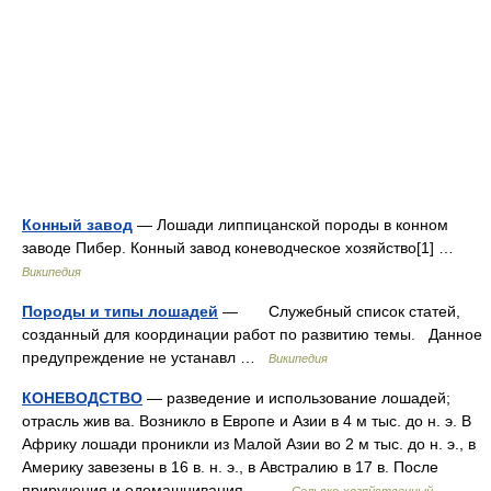
Конный завод
— Лошади липпицанской породы в конном
заводе Пибер. Конный завод коневодческое хозяйство[1] …
Википедия
Породы и типы лошадей
— Служебный список статей,
созданный для координации работ по развитию темы. Данное
предупреждение не устанавл …
Википедия
КОНЕВОДСТВО
— разведение и использование лошадей;
отрасль жив ва. Возникло в Европе и Азии в 4 м тыс. до н. э. В
Африку лошади проникли из Малой Азии во 2 м тыс. до н. э., в
Америку завезены в 16 в. н. э., в Австралию в 17 в. После
приручения и одомашнивания… …