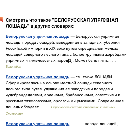
Смотреть что такое "БЕЛОРУССКАЯ УПРЯЖНАЯ
ЛОШАДЬ" в других словарях:
Белорусская упряжная лошадь
— Белорусская упряжная
лошадь порода лошадей, выведенная в западных губерния
Российской империи в XIX веке путем скрещивания мелких
лошадей северного лесного типа с более крупными жеребцами
упряжных и тяжеловозных пород[1]. Может быть пяти… …
Википедия
Белорусская упряжная лошадь
— см. также ЛОШАДИ
Сформировалась на основе местной лошади северного
лесного типа путем улучшения ее заводскими породами
чудсбрандедалями, арденами, брабансонами, советскими и
русскими тяжеловозами, орловскими рысаками. Современная
лошадь обладает… …
Породы сельскохозяйственных животных.
Справочник
Белорусская упряжная лошадь
— порода лошадей,