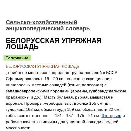
Сельско-хозяйственный
энциклопедический словарь
БЕЛОРУССКАЯ УПРЯЖНАЯ
ЛОШАДЬ
Толкование
БЕЛОРУССКАЯ УПРЯЖНАЯ ЛОШАДЬ
, наиболее многочисл. породная группа лошадей в БССР.
Сформировалась в 19—20 вв. на основе скрещивания
низкорослых местных лошадей (коник, полесская) с
западноевропейскими породами (ардены, гудбрандсдальские,
брабансоны и др.). Масть буланая, рыжая, мышастая и
вороная. Промеры жеребцов: выс. в холке 155 см, дл.
туловища 162 см, обхват груди 189 см, обхват пясти 22 см;
кобыл соответственно — 151—157—175—21 см.
Экстерьер
и
рабочие качества типичны для упряжной лошади средней
массивности.