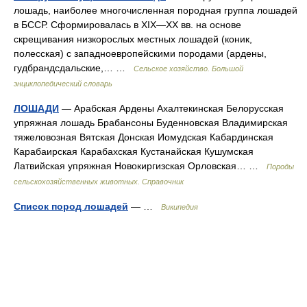
лошадь, наиболее многочисленная породная группа лошадей
в БССР. Сформировалась в XIX—XX вв. на основе
скрещивания низкорослых местных лошадей (коник,
полесская) с западноевропейскими породами (ардены,
гудбрандсдальские,… …
Сельское хозяйство. Большой
энциклопедический словарь
ЛОШАДИ
— Арабская Ардены Ахалтекинская Белорусская
упряжная лошадь Брабансоны Буденновская Владимирская
тяжеловозная Вятская Донская Иомудская Кабардинская
Карабаирская Карабахская Кустанайская Кушумская
Латвийская упряжная Новокиргизская Орловская… …
Породы
сельскохозяйственных животных. Справочник
Список пород лошадей
— …
Википедия